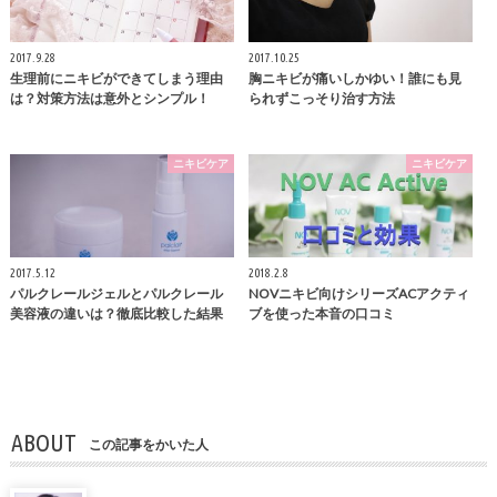
2017.9.28
2017.10.25
生理前にニキビができてしまう理由
胸ニキビが痛いしかゆい！誰にも見
は？対策方法は意外とシンプル！
られずこっそり治す方法
ニキビケア
ニキビケア
2017.5.12
2018.2.8
パルクレールジェルとパルクレール
NOVニキビ向けシリーズACアクティ
美容液の違いは？徹底比較した結果
ブを使った本音の口コミ
ABOUT
この記事をかいた人