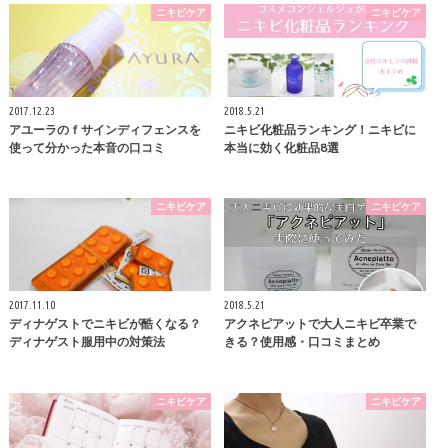
ニキビケア
ニキビケア
2017.12.23
2018.5.21
アユーラのｆサインディフェンスを
ニキビ化粧品ランキング！ニキビに
使って分かった本音の口コミ
本当に効く化粧品8選
ニキビケア
ニキビケア
2017.11.10
2018.5.21
ディナゲストでニキビが酷くなる？
アクネピアットで大人ニキビ卒業で
ディナゲスト服用中の対策法
きる？使用感・口コミまとめ
ニキビケア
ニキビケア