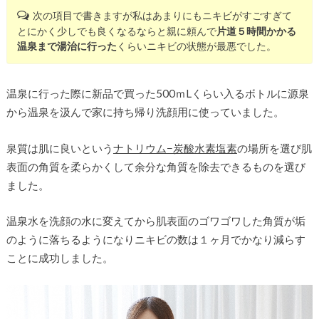
次の項目で書きますが私はあまりにもニキビがすごすぎて
とにかく少しでも良くなるならと親に頼んで
片道５時間かかる
温泉まで湯治に行った
くらいニキビの状態が最悪でした。
温泉に行った際に新品で買った500ｍLくらい入るボトルに源泉
から温泉を汲んで家に持ち帰り洗顔用に使っていました。
泉質は肌に良いという
ナトリウム−炭酸水素塩素
の場所を選び肌
表面の角質を柔らかくして余分な角質を除去できるものを選び
ました。
温泉水を洗顔の水に変えてから肌表面のゴワゴワした角質が垢
のように落ちるようになりニキビの数は１ヶ月でかなり減らす
ことに成功しました。