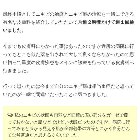
最終手段としてニキビの治療とニキビ痕の治療を一緒にできる
有名な皮膚科を紹介していただいて
片道２時間かけて週１回通
いました
。
今までも皮膚科にかかった事はあったのですが近所の病院に行
ってもどこも似た薬を出されて大して良くならなかったので思
い切って重度の皮膚疾患をメインに診療を行っている皮膚科へ
行きました。
行って思ったのは今まで自分のニキビ顔は相当重症だと思って
いたのが一瞬で間違いだったことに気づきました。
私のニキビの状態も両頬など面積の広い部分をガーゼで覆
っておかないと膿などでひどい状態だったのですが、病院に行
ってみると服から見える肌が全部包帯の方等とにかく自分なん
て全然普通だと思えるくらいでした。