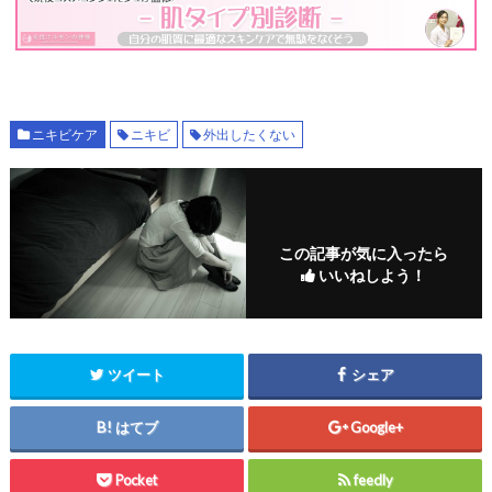
ニキビケア
ニキビ
外出したくない
この記事が気に入ったら
いいねしよう！
ツイート
シェア
はてブ
Google+
Pocket
feedly