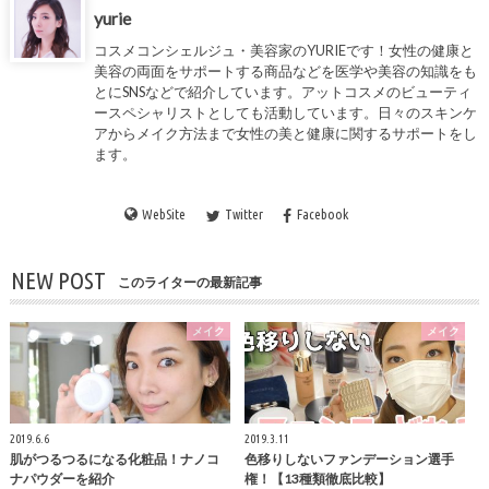
yurie
コスメコンシェルジュ・美容家の
YURIE
です！女性の健康と
美容の両面をサポートする商品などを医学や美容の知識をも
とにSNSなどで紹介しています。アットコスメのビューティ
ースペシャリストとしても活動しています。日々のスキンケ
アからメイク方法まで女性の美と健康に関するサポートをし
ます。
WebSite
Twitter
Facebook
NEW POST
このライターの最新記事
メイク
メイク
2019.6.6
2019.3.11
肌がつるつるになる化粧品！ナノコ
色移りしないファンデーション選手
ナパウダーを紹介
権！【13種類徹底比較】