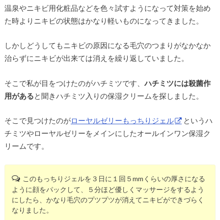
温泉やニキビ用化粧品などを色々試すようになって対策を始め
た時よりニキビの状態はかなり軽いものになってきました。
しかしどうしてもニキビの原因になる毛穴のつまりがなかなか
治らずにニキビが出来ては消えを繰り返していました。
そこで私が目をつけたのがハチミツです、
ハチミツには殺菌作
用がある
と聞きハチミツ入りの保湿クリームを探しました。
そこで見つけたのが
ローヤルゼリーもっちりジェル
というハ
チミツやローヤルゼリーをメインにしたオールインワン保湿ク
リームです。
このもっちりジェルを３日に１回５mmくらいの厚さになる
ように顔をパックして、５分ほど優しくマッサージをするよう
にしたら、かなり毛穴のプツプツが消えてニキビができづらく
なりました。