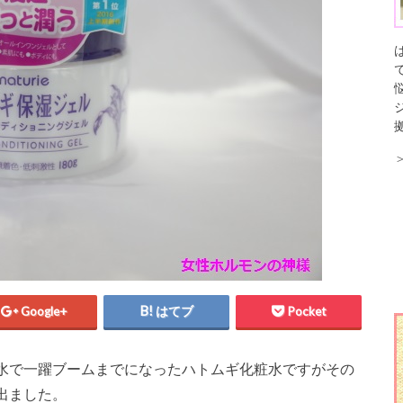
Google+
はてブ
Pocket
水で一躍ブームまでになったハトムギ化粧水ですがその
出ました。