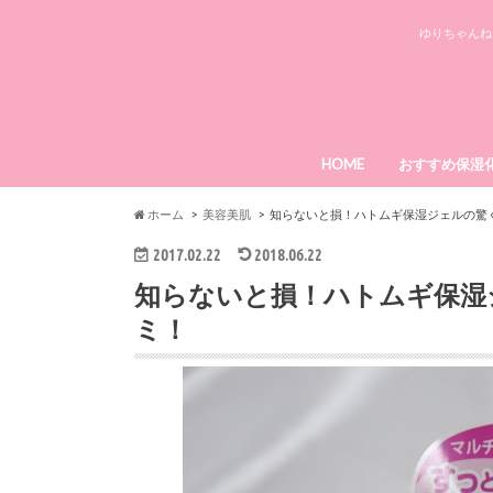
ゆりちゃんね
HOME
おすすめ保湿
ローヤルゼリ
エミーノボー
メディプラス
ライースリペ
パーフェクト
ホーム
美容美肌
知らないと損！ハトムギ保湿ジェルの驚
2017.02.22
2018.06.22
知らないと損！ハトムギ保湿
ミ！