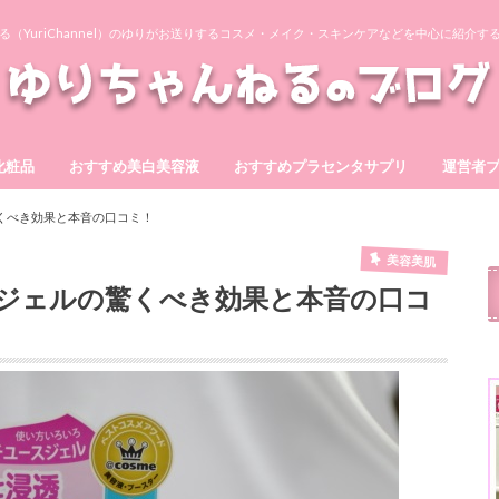
る（YuriChannel）のゆりがお送りするコスメ・メイク・スキンケアなどを中心に紹介す
化粧品
おすすめ美白美容液
おすすめプラセンタサプリ
運営者
ーもっちりジェル
テ
ゲル
ア
ワン
BIHAKU
シズカゲル
ホワイトショット
ヴィーナスプラセンタEX
スマイルプラセンタ10000
ブルーミンプラセンタ300
プラセンタの泉360
発酵キレイデプラセンタ
くべき効果と本音の口コミ！
美容美肌
ジェルの驚くべき効果と本音の口コ