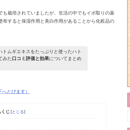
でも栽培されていましたが、生活の中でもイボ取りの薬
塗布すると保湿作用と美白作用があることから化粧品の
ハトムギエキスをたっぷりと使ったハト
てみた
口コミ評価と効果
についてまとめ
下へとびます）
もくじ
[
とじる
]