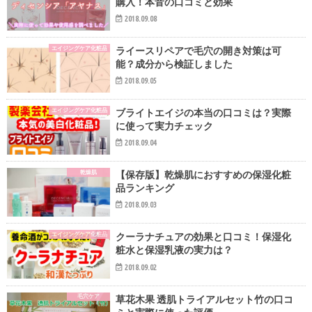
購入！本音の口コミと効果
2018.09.08
エイジングケア化粧品
ライースリペアで毛穴の開き対策は可
能？成分から検証しました
2018.09.05
エイジングケア化粧品
ブライトエイジの本当の口コミは？実際
に使って実力チェック
2018.09.04
乾燥肌
【保存版】乾燥肌におすすめの保湿化粧
品ランキング
2018.09.03
エイジングケア化粧品
クーラナチュアの効果と口コミ！保湿化
粧水と保湿乳液の実力は？
2018.09.02
毛穴ケア
草花木果 透肌トライアルセット竹の口コ