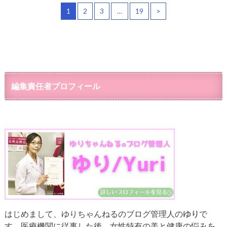
1
2
3
…
19
>
編集責任者プロフィール
はじめまして、ゆりちゃんねるのブログ管理人の
ゆり
で
す。医療機関に従事した後、女性特有の美と健康の悩みを