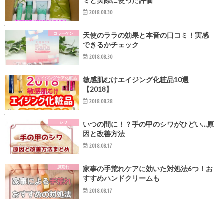
ミと実際に使った評価
2018.08.30
コラーゲン
天使のララの効果と本音の口コミ！実感
できるかチェック
2018.08.30
エイジングケア化粧品
敏感肌むけエイジング化粧品10選
【2018】
2018.08.28
シワ
いつの間に！？手の甲のシワがひどい…原
因と改善方法
2018.08.17
肌荒れ
家事の手荒れケアに効いた対処法6つ！お
すすめハンドクリームも
2018.08.17