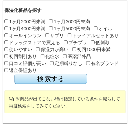
保湿化粧品を探す
1ヶ月2000円未満
1ヶ月3000円未満
1ヶ月4000円未満
1ヶ月5000円未満
オイル
オールインワン
サプリ
トライアルセットあり
ドラッグストアで買える
プチプラ
低刺激
使いやすい
保湿力が高い
初回1000円未満
初回割引あり
化粧水
医薬部外品
口コミ評価が高い
定期縛りなし
有名ブランド
返金保証あり
※商品が出てこない時は指定している条件を減らして
再度検索をしてみてください。