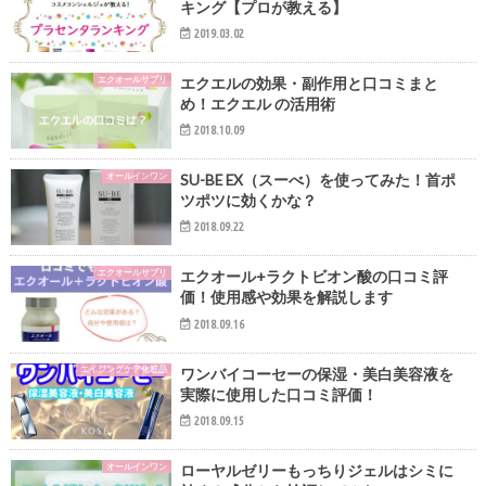
キング【プロが教える】
2019.03.02
エクオールサプリ
エクエルの効果・副作用と口コミまと
め！エクエル の活用術
2018.10.09
オールインワン
SU-BE EX（スーべ）を使ってみた！首ポ
ツポツに効くかな？
2018.09.22
エクオールサプリ
エクオール+ラクトビオン酸の口コミ評
価！使用感や効果を解説します
2018.09.16
エイジングケア化粧品
ワンバイコーセーの保湿・美白美容液を
実際に使用した口コミ評価！
2018.09.15
オールインワン
ローヤルゼリーもっちりジェルはシミに