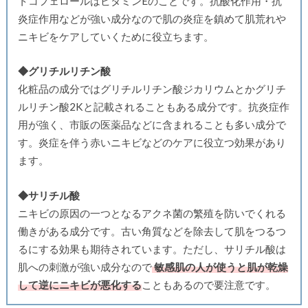
トコフェロールはビタミンEのことです。抗酸化作用・抗
炎症作用などが強い成分なので肌の炎症を鎮めて肌荒れや
ニキビをケアしていくために役立ちます。
◆グリチルリチン酸
化粧品の成分ではグリチルリチン酸ジカリウムとかグリチ
ルリチン酸2Kと記載されることもある成分です。抗炎症作
用が強く、市販の医薬品などに含まれることも多い成分で
す。炎症を伴う赤いニキビなどのケアに役立つ効果があり
ます。
◆サリチル酸
ニキビの原因の一つとなるアクネ菌の繁殖を防いでくれる
働きがある成分です。古い角質などを除去して肌をつるつ
るにする効果も期待されています。ただし、サリチル酸は
肌への刺激が強い成分なので
敏感肌の人が使うと肌が乾燥
して逆にニキビが悪化する
こともあるので要注意です。