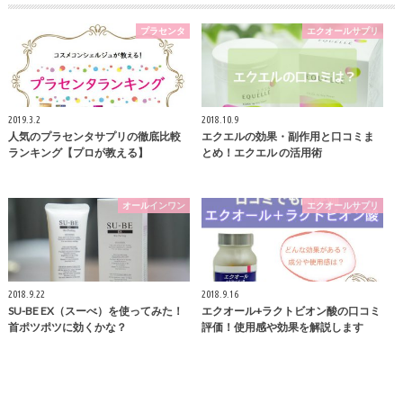
プラセンタ
エクオールサプリ
2019.3.2
2018.10.9
人気のプラセンタサプリの徹底比較
エクエルの効果・副作用と口コミま
ランキング【プロが教える】
とめ！エクエル の活用術
オールインワン
エクオールサプリ
2018.9.22
2018.9.16
SU-BE EX（スーべ）を使ってみた！
エクオール+ラクトビオン酸の口コミ
首ポツポツに効くかな？
評価！使用感や効果を解説します