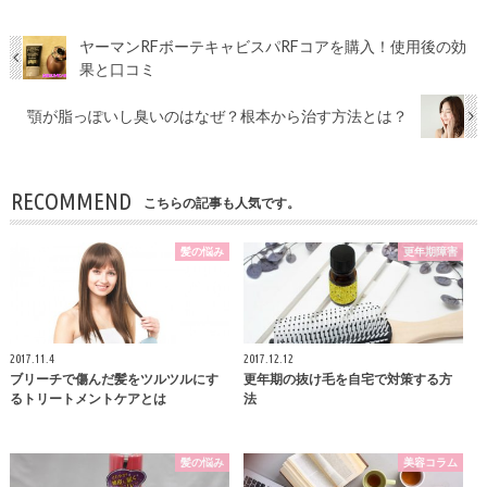
ヤーマンRFボーテキャビスパRFコアを購入！使用後の効
果と口コミ
顎が脂っぽいし臭いのはなぜ？根本から治す方法とは？
RECOMMEND
こちらの記事も人気です。
髪の悩み
更年期障害
2017.11.4
2017.12.12
ブリーチで傷んだ髪をツルツルにす
更年期の抜け毛を自宅で対策する方
るトリートメントケアとは
法
髪の悩み
美容コラム