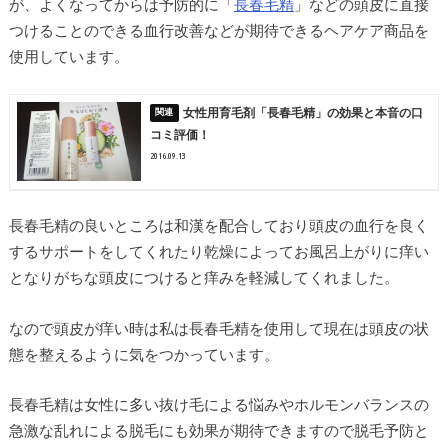
が、よくなってからは予防的に「
長春毛精
」などの頭皮に直接
つけることのできる血行改善などが期待できるヘアケア商品を
使用しています。
女性用育毛剤「長春毛精」の効果と本音の口
コミ評価！
2016.09.13
長春毛精の良いところは和漢を配合しており頭皮の血行を良く
するサポートをしてくれたり乾燥によってお風呂上がりに痒い
となりがちな頭皮につけると痒みを軽減してくれました。
なので頭皮が痒い時は私は長春毛精を使用して現在は頭皮の状
態を整えるように気をつかっています。
長春毛精は女性に多い抜け毛による悩みやホルモンバランスの
急激な乱れによる脱毛にも効果が期待できますので脱毛予防と