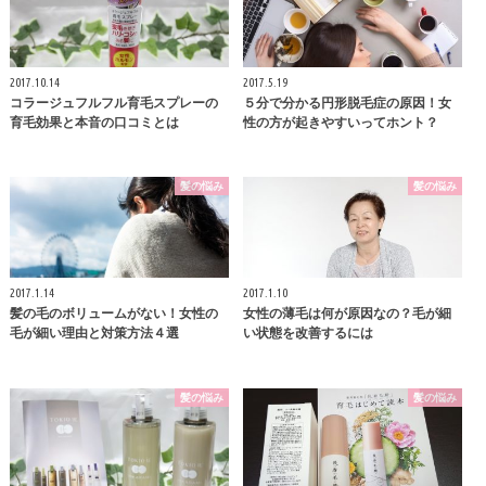
2017.10.14
2017.5.19
コラージュフルフル育毛スプレーの
５分で分かる円形脱毛症の原因！女
育毛効果と本音の口コミとは
性の方が起きやすいってホント？
髪の悩み
髪の悩み
2017.1.14
2017.1.10
髪の毛のボリュームがない！女性の
女性の薄毛は何が原因なの？毛が細
毛が細い理由と対策方法４選
い状態を改善するには
髪の悩み
髪の悩み