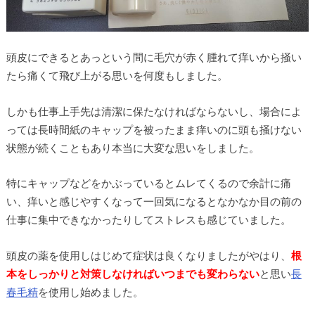
頭皮にできるとあっという間に毛穴が赤く腫れて痒いから掻い
たら痛くて飛び上がる思いを何度もしました。
しかも仕事上手先は清潔に保たなければならないし、場合によ
っては長時間紙のキャップを被ったまま痒いのに頭も掻けない
状態が続くこともあり本当に大変な思いをしました。
特にキャップなどをかぶっているとムレてくるので余計に痛
い、痒いと感じやすくなって一回気になるとなかなか目の前の
仕事に集中できなかったりしてストレスも感じていました。
頭皮の薬を使用しはじめて症状は良くなりましたがやはり、
根
本をしっかりと対策しなければいつまでも変わらない
と思い
長
春毛精
を使用し始めました。