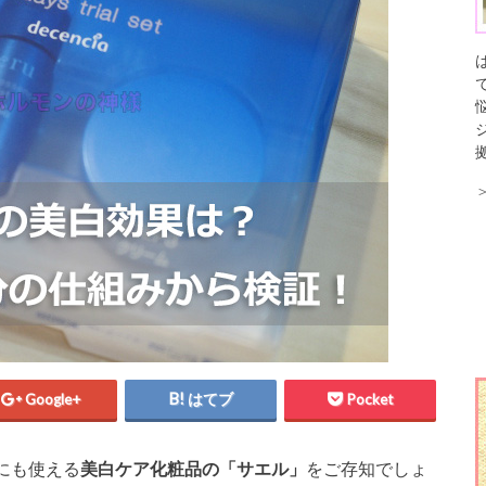
Google+
はてブ
Pocket
にも使える
美白ケア化粧品の「サエル」
をご存知でしょ