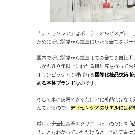
「ディセンシア」はポーラ・オルビスグルー
ために研究開発から製造にいたる全てをポー
国内で研究開発から製造までの全てを自社工
しかも８０年以上にわたる肌研究を行ってお
オリンピックとも呼ばれる
国際化粧品技術者
ある本格ブランド
なのです。
そして単に使用できるだけの化粧品ではなく
んでいるので、
ディセンシアのサエルには科
厳しい安全性基準をクリアしたものだけを商
うことをわかっていただけると、他の美白ケ