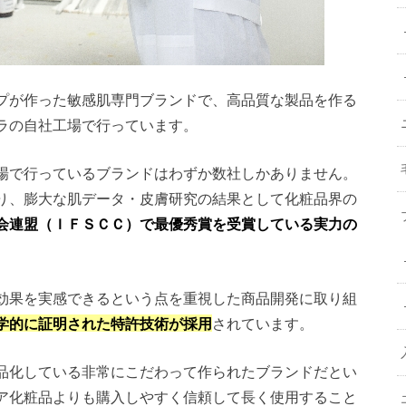
プが作った敏感肌専門ブランドで、高品質な製品を作る
ラの自社工場で行っています。
場で行っているブランドはわずか数社しかありません。
り、膨大な肌データ・皮膚研究の結果として化粧品界の
会連盟（ＩＦＳＣＣ）で最優秀賞を受賞している実力の
効果を実感できるという点を重視した商品開発に取り組
学的に証明された特許技術が採用
されています。
品化している非常にこだわって作られたブランドだとい
ア化粧品よりも購入しやすく信頼して長く使用すること