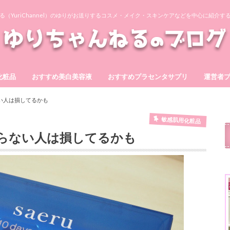
る（YuriChannel）のゆりがお送りするコスメ・メイク・スキンケアなどを中心に紹介す
化粧品
おすすめ美白美容液
おすすめプラセンタサプリ
運営者
ーもっちりジェル
テ
ゲル
ア
ワン
BIHAKU
シズカゲル
ホワイトショット
ヴィーナスプラセンタEX
スマイルプラセンタ10000
ブルーミンプラセンタ300
プラセンタの泉360
発酵キレイデプラセンタ
い人は損してるかも
敏感肌用化粧品
らない人は損してるかも