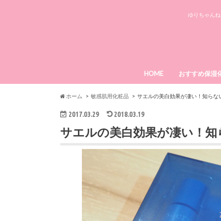
ゆりちゃんね
HOME
おすすめ保湿
ローヤルゼリ
エミーノボー
メディプラス
ライースリペ
パーフェクト
ホーム
敏感肌用化粧品
サエルの美白効果が凄い！知らな
2017.03.29
2018.03.19
サエルの美白効果が凄い！知