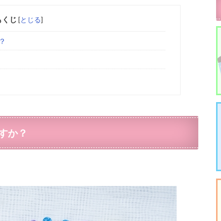
もくじ
[
とじる
]
？
すか？