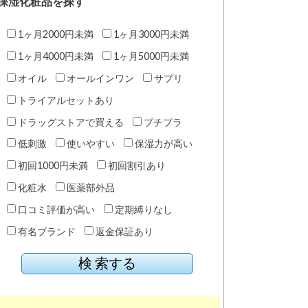
保湿化粧品を探す
1ヶ月2000円未満
1ヶ月3000円未満
1ヶ月4000円未満
1ヶ月5000円未満
オイル
オールインワン
サプリ
トライアルセットあり
ドラッグストアで買える
プチプラ
低刺激
使いやすい
保湿力が高い
初回1000円未満
初回割引あり
化粧水
医薬部外品
口コミ評価が高い
定期縛りなし
有名ブランド
返金保証あり