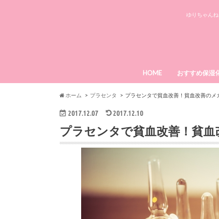
ゆりちゃんね
HOME
おすすめ保湿
ローヤルゼリ
エミーノボー
メディプラス
ライースリペ
パーフェクト
ホーム
プラセンタ
プラセンタで貧血改善！貧血改善のメ
2017.12.07
2017.12.10
プラセンタで貧血改善！貧血