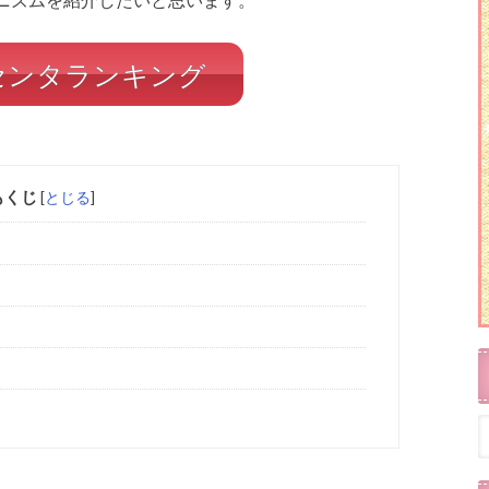
センタランキング
もくじ
[
とじる
]