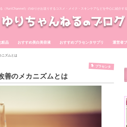
る（YuriChannel）のゆりがお送りするコスメ・メイク・スキンケアなどを中心に紹介す
化粧品
おすすめ美白美容液
おすすめプラセンタサプリ
運営者
ーもっちりジェル
テ
ゲル
ア
ワン
BIHAKU
シズカゲル
ホワイトショット
ヴィーナスプラセンタEX
スマイルプラセンタ10000
ブルーミンプラセンタ300
プラセンタの泉360
発酵キレイデプラセンタ
カニズムとは
プラセンタ
改善のメカニズムとは