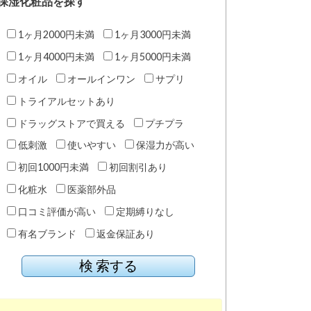
保湿化粧品を探す
1ヶ月2000円未満
1ヶ月3000円未満
1ヶ月4000円未満
1ヶ月5000円未満
オイル
オールインワン
サプリ
トライアルセットあり
ドラッグストアで買える
プチプラ
低刺激
使いやすい
保湿力が高い
初回1000円未満
初回割引あり
化粧水
医薬部外品
口コミ評価が高い
定期縛りなし
有名ブランド
返金保証あり