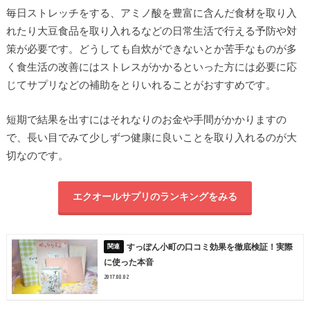
毎日ストレッチをする、アミノ酸を豊富に含んだ食材を取り入
れたり大豆食品を取り入れるなどの日常生活で行える予防や対
策が必要です。どうしても自炊ができないとか苦手なものが多
く食生活の改善にはストレスがかかるといった方には必要に応
じてサプリなどの補助をとりいれることがおすすめです。
短期で結果を出すにはそれなりのお金や手間がかかりますの
で、長い目でみて少しずつ健康に良いことを取り入れるのが大
切なのです。
エクオールサプリのランキングをみる
すっぽん小町の口コミ効果を徹底検証！実際
に使った本音
2017.08.02