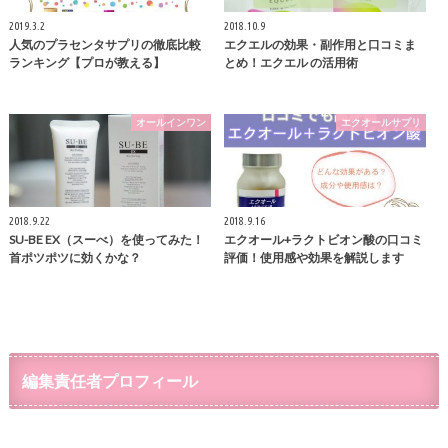
2019.3.2
2018.10.9
人気のプラセンタサプリの徹底比較
エクエルの効果・副作用と口コミま
ランキング【プロが教える】
とめ！エクエル の活用術
オールインワン
エクオールサプリ
2018.9.22
2018.9.16
SU-BE EX（スーべ）を使ってみた！
エクオール+ラクトビオン酸の口コミ
首ポツポツに効くかな？
評価！使用感や効果を解説します
編集責任者プロフィール