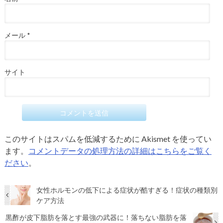
メール
*
サイト
このサイトはスパムを低減するために Akismet を使ってい
ます。
コメントデータの処理方法の詳細はこちらをご覧く
ださい
。
女性ホルモンの低下による症状が酷すぎる！症状の種類別
ケア方法
黒酢が皮下脂肪を落とす最強の武器に！落ちない脂肪を落