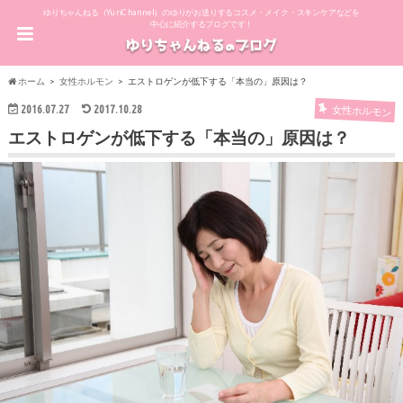
ゆりちゃんねる（YuriChannel）のゆりがお送りするコスメ・メイク・スキンケアなどを
中心に紹介するブログです！
ホーム
女性ホルモン
エストロゲンが低下する「本当の」原因は？
2016.07.27
2017.10.28
女性ホルモン
エストロゲンが低下する「本当の」原因は？