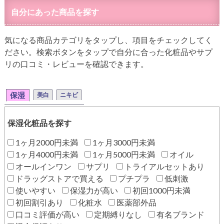
自分にあった商品を探す
気になる商品カテゴリをタップし、項目をチェックしてく
ださい。検索ボタンをタップで自分に合った化粧品やサプ
リの口コミ・レビューを確認できます。
保湿
美白
ニキビ
保湿化粧品を探す
1ヶ月2000円未満
1ヶ月3000円未満
1ヶ月4000円未満
1ヶ月5000円未満
オイル
オールインワン
サプリ
トライアルセットあり
ドラッグストアで買える
プチプラ
低刺激
使いやすい
保湿力が高い
初回1000円未満
初回割引あり
化粧水
医薬部外品
口コミ評価が高い
定期縛りなし
有名ブランド