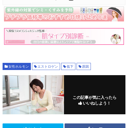
女性ホルモン
エストロゲン
低下
原因
この記事が気に入ったら
いいねしよう！