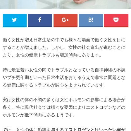
働く女性が増え日常生活の中でも様々な場面で働く女性を目に
することが増えました。しかし、女性の社会進出が進むことに
より、女性の健康トラブルも増加傾向にあります。
特に最近若い女性の間でトラブルとなっている自律神経の不調
やプチ更年期といった日常生活をおくるうえで非常に問題とな
る健康に関するトラブルが関心をよせられています。
実は女性の体の不調の多くは女性ホルモンの影響による場合が
多く、特に現代社会では様々な要因によりエストロゲンなどの
ホルモンが低下傾向にあるようです。
では、女性の体に影響を与える
エストロゲンとはいったい何が