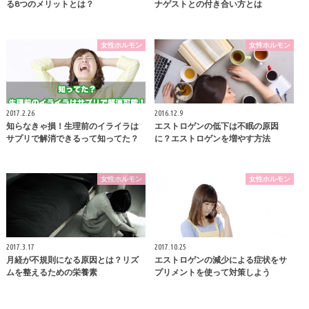
る8つのメリットとは？
ナゲストとの付き合い方とは
女性ホルモン
女性ホルモン
2017.2.26
2016.12.9
知らなきゃ損！生理前のイライラは
エストロゲンの低下は不眠の原因
サプリで解消できるって知ってた？
に？エストロゲンを増やす方法
女性ホルモン
女性ホルモン
2017.3.17
2017.10.25
月経が不規則になる原因とは？リズ
エストロゲンの減少による症状をサ
ムを整えるための栄養素
プリメントを使って対策しよう