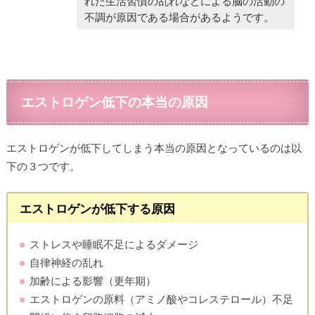
れた生活習慣の乱れなどによる脳の活動の
不調が原因である場合があるようです。
エストロゲン低下の本当の原因
エストロゲンが低下してしまう本当の原因となっているのは以
下の３つです。
エストロゲンが低下する原因
ストレスや睡眠不足によるダメージ
自律神経の乱れ
加齢による影響（更年期）
エストロゲンの原料（アミノ酸やコレステロール）不足