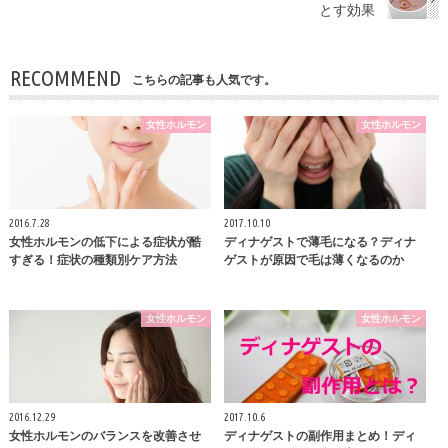
とす効果
RECOMMEND
こちらの記事も人気です。
女性ホルモン
女性ホルモン
2016.7.28
2017.10.10
女性ホルモンの低下による症状が酷
ディナゲストで薄毛になる？ディナ
すぎる！症状の種類別ケア方法
ゲストが原因で毛は薄くなるのか
女性ホルモン
女性ホルモン
2016.12.29
2017.10.6
女性ホルモンのバランスを改善させ
ディナゲストの副作用まとめ！ディ