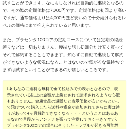
試すことができます。なにもしなければ自動的に継続となるの
で、その際の定期価格は7,900円です。定期価格は初回より高い
ですが、通常価格よりは4,000円ほど安いので十分続けられるレ
ベルの価格にまで抑えられていると思います。
また、プラセンタ100コアの定期コースについては定期の継続
縛りなどは一切ありません。極端な話し初回分だけ安く買って
それで解約することもできます。知らずに自動で継続して解約
ができないような状況になることはないので気がるな気持ちで
まずは試すということができるのが嬉しいところです。
ちなみに送料も無料で全て税込みでの表示となるので、表
示されている以上の金額が上乗せされて請求されるような心配
もありません。健康食品の通販だと表示価格が安いからといっ
て飛びついて購入したら送料や税金が追加されてさらに実は縛
りがあって4ヶ月解約できなくなる・・・ということはあるあ
るなので普段からアンテナを張って注意しておくべきですが、
プラセンタ100コアの場合はそうしたトラブルが起きる可能性