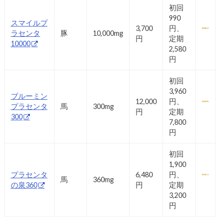
初回
990
スマイルプ
3,700
円、
ラセンタ
豚
10,000mg
円
定期
10000
2,580
円
初回
3,960
ブルーミン
12,000
円、
プラセンタ
馬
300mg
円
定期
300
7,800
円
初回
1,900
プラセンタ
6,480
円、
馬
360mg
の泉360
円
定期
3,200
円