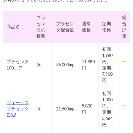
プラ
総
セン
プラセン
通常
定期
合
商品名
タの
タ配合量
価格
価格
評
種類
価
初回
1,980
プラセンタ
11,880
円、
豚
36,000mg
100コア
円
定期
7,900
円
初回
1,000
ヴィーナス
9,800
円、
プラセンタ
豚
21,600mg
円
定期
EX
5,684
円