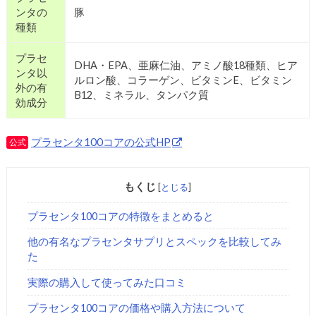
ンタの
豚
種類
プラセ
DHA・EPA、亜麻仁油、アミノ酸18種類、ヒア
ンタ以
ルロン酸、コラーゲン、ビタミンE、ビタミン
外の有
B12、ミネラル、タンパク質
効成分
プラセンタ100コアの公式HP
公式
もくじ
[
とじる
]
プラセンタ100コアの特徴をまとめると
他の有名なプラセンタサプリとスペックを比較してみ
た
実際の購入して使ってみた口コミ
プラセンタ100コアの価格や購入方法について