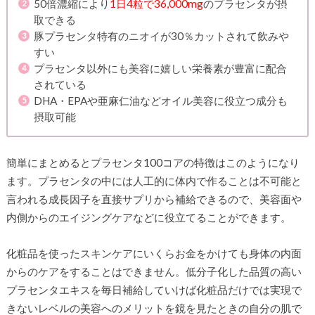
50倍濃縮により
1日4粒で36,000mg
のプラセンタが摂
取できる
豚プラセンタ特有のニオイが30％カットされて飲みや
すい
プラセンタ以外にも美容に嬉しい栄養素が豊富に配合
されている
DHA・EPAや亜麻仁油などオイル美容に役立つ成分も
摂取可能
簡単にまとめるとプラセンタ100コアの特徴はこのようになり
ます。プラセンタの中には人工的に体内で作ることは不可能と
言われる成長因子を直接サプリから補給できるので、美容面や
内側からのエイジングケアなどに役立てることができます。
化粧品を使ったスキンケアにいくらお金をかけても身体の内面
からのケアをすることはできません。低分子化した品質の高い
プラセンタエキスを毎日補給していけば化粧品だけでは実現で
きないレベルの美容へのメリットを鏡を見たときの自分の肌で