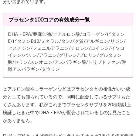
分が含まれています。
プラセンタ100コアの有効成分一覧
DHA・EPA/亜麻仁油/ヒアルロン酸/コラーゲン/ビタミン
E/ビタミンB12/ミネラル/タンパク質/アルギニン/リジン/
ヒスチジン/フェニルアラニン/チロシン/ロイシン/イソロ
イシン/バリン/アラニン/グリシン/プロリン/グルタミン
酸/セリン/スレオニン/アスパラギン酸/トリプトファン/遊
離アスパラギン/タウリン
ヒアルロン酸やコラーゲンなどはプラセンタとの相性がいい成
分としても知られているので、同時に配合しているサプリもた
くさんあります。私がこれまでプラセンタサプリを20種類以上
検証したきた中でDHA・EPAが配合されているものは見たこと
がありません。
DHA・EPAといえば青魚などに含まれるオメガ3系の多価不飽和