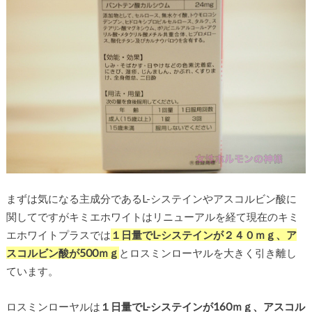
まずは気になる主成分であるL-システインやアスコルビン酸に
関してですがキミエホワイトはリニューアルを経て現在のキミ
エホワイトプラスでは
１日量でL-システインが２４０ｍｇ、ア
スコルビン酸が500ｍｇ
とロスミンローヤルを大きく引き離し
ています。
ロスミンローヤルは
１日量でL-システインが160ｍｇ、アスコル