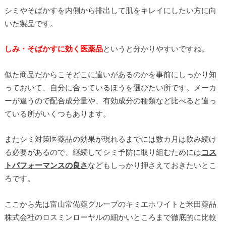
シミやそばかすを内側から排出して肌をキレイにしたい方に向
いた製品です。
しみ・そばかすに効く医薬品
というと分かりやすいですね。
似た商品だからこそどこに違いがあるのかを事前にしっかり知
っておいて、自分に合っているほうを選びたい所です。メーカ
ーが違うので配合成分量や、有効成分の種類など比べると違っ
ている所がいくつもあります。
またシミ対策医薬品の効果が現れるまでには数カ月は飲み続け
る必要があるので、継続してシミ予防に取り組むためには
コス
トパフォーマンスの良さ
などもしっかり押さえておきたいとこ
ろです。
ここから先は富山常備薬グループのキミエホワイトと米田薬品
株式会社のロスミンローヤルの細かいところまで徹底的に比較