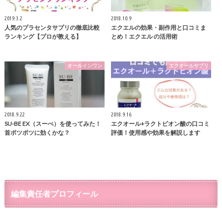
2019.3.2
2018.10.9
人気のプラセンタサプリの徹底比較
エクエルの効果・副作用と口コミま
ランキング【プロが教える】
とめ！エクエル の活用術
オールインワン
エクオールサプリ
2018.9.22
2018.9.16
SU-BE EX（スーべ）を使ってみた！
エクオール+ラクトビオン酸の口コミ
首ポツポツに効くかな？
評価！使用感や効果を解説します
編集責任者プロフィール