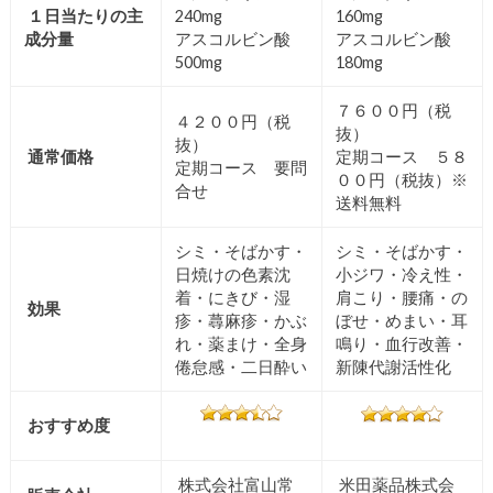
１日当たりの主
240mg
160mg
成分量
アスコルビン酸
アスコルビン酸
500mg
180mg
７６００円（税
４２００円（税
抜）
抜）
通常価格
定期コース ５８
定期コース 要問
００円（税抜）※
合せ
送料無料
シミ・そばかす・
シミ・そばかす・
日焼けの色素沈
小ジワ・冷え性・
着・にきび・湿
肩こり・腰痛・の
効果
疹・蕁麻疹・かぶ
ぼせ・めまい・耳
れ・薬まけ・全身
鳴り・血行改善・
倦怠感・二日酔い
新陳代謝活性化
おすすめ度
株式会社富山常
米田薬品株式会