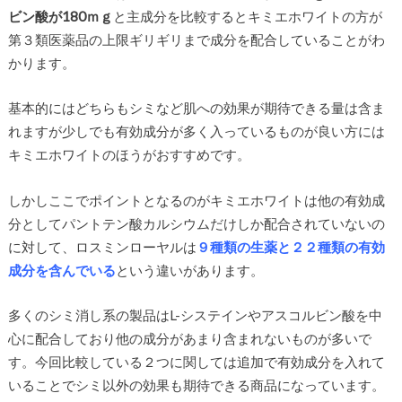
ビン酸が180ｍｇ
と主成分を比較するとキミエホワイトの方が
第３類医薬品の上限ギリギリまで成分を配合していることがわ
かります。
基本的にはどちらもシミなど肌への効果が期待できる量は含ま
れますが少しでも有効成分が多く入っているものが良い方には
キミエホワイトのほうがおすすめです。
しかしここでポイントとなるのがキミエホワイトは他の有効成
分としてパントテン酸カルシウムだけしか配合されていないの
に対して、ロスミンローヤルは
９種類の生薬と２２種類の有効
成分を含んでいる
という違いがあります。
多くのシミ消し系の製品はL-システインやアスコルビン酸を中
心に配合しており他の成分があまり含まれないものが多いで
す。今回比較している２つに関しては追加で有効成分を入れて
いることでシミ以外の効果も期待できる商品になっています。