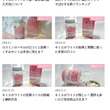
入方法について
そばかすを防ぐランキング
美白サプリ
美白サプリ
2018.4.3
2016.8.29
ロスミンローヤルの口コミと効果！
キミエホワイトの効果と実際に使っ
くすみやシミは本当に消える？
た本音の口コミ
美白サプリ
美白サプリ
2016.12.19
2016.12.11
キミエホワイトの定期コースの詳細
キミエホワイトが怪しい！悪評も多
と解約方法
いけど安全性は大丈夫？