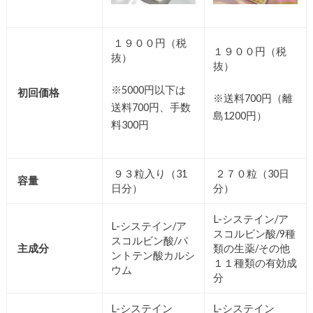
１９００円（税
１９００円（税
抜）
抜）
※5000円以下は
初回価格
※送料700円（離
送料700円、手数
島1200円）
料300円
９３粒入り（31
２７０粒（30日
容量
日分）
分）
L-システイン/ア
L-システイン/ア
スコルビン酸/9種
スコルビン酸/パ
主成分
類の生薬/その他
ントテン酸カルシ
１１種類の有効成
ウム
分
L-システイン
L-システイン