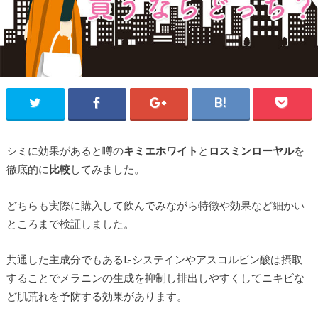
シミに効果があると噂の
キミエホワイト
と
ロスミンローヤル
を
徹底的に
比較
してみました。
どちらも実際に購入して飲んでみながら特徴や効果など細かい
ところまで検証しました。
共通した主成分でもあるL-システインやアスコルビン酸は摂取
することでメラニンの生成を抑制し排出しやすくしてニキビな
ど肌荒れを予防する効果があります。