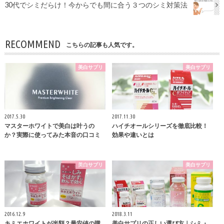
30代でシミだらけ！今からでも間に合う３つのシミ対策法
RECOMMEND
こちらの記事も人気です。
美白サプリ
美白サプリ
2017.5.30
2017.11.30
マスターホワイトで美白は叶うの
ハイチオールシリーズを徹底比較！
か？実際に使ってみた本音の口コミ
効果や違いとは
美白サプリ
美白サプリ
2016.12.9
2018.3.11
キミエホワイトが半額？最安値の購
美白サプリの正しい選び方｜シミ・