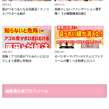
2019.6.6
2019.3.11
肌がつるつるになる化粧品！ナノコ
色移りしないファンデーション選手
ナパウダーを紹介
権！【13種類徹底比較】
アトピー肌
エイジングケア化粧品
2018.10.3
2018.10.1
危険！アゴの皮がフケみたいにむけ
オバジダーマパワーXステムリフトク
てしまう原因と対処法
リームの驚くべき効果と口コミ
編集責任者プロフィール