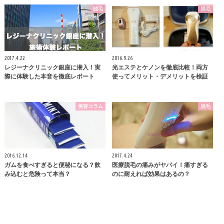
脱毛
脱毛
2017.4.22
2016.9.26
レジーナクリニック銀座に潜入！実
光エステとケノンを徹底比較！両方
際に体験した本音を徹底レポート
使ってメリット・デメリットを検証
美容コラム
脱毛
2016.12.14
2017.4.24
ガムを食べすぎると便秘になる？飲
医療脱毛の痛みがヤバイ！痛すぎる
み込むと危険って本当？
のに耐えれば効果はあるの？