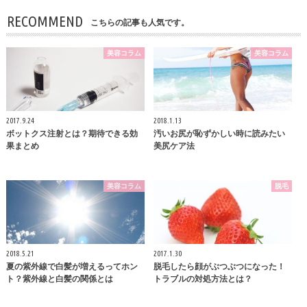
RECOMMEND
こちらの記事も人気です。
美容コラム
美容コラム
2017.9.24
2018.1.13
ボットクス注射とは？期待できる効
汚いお尻が恥ずかしい時に読みたい
果まとめ
美尻ケア法
美容コラム
脱毛
2018.5.21
2017.1.30
夏の紫外線で白髪が増えるってホン
脱毛したら顔がぶつぶつになった！
ト？紫外線と白髪の関係とは
トラブルの対処方法とは？