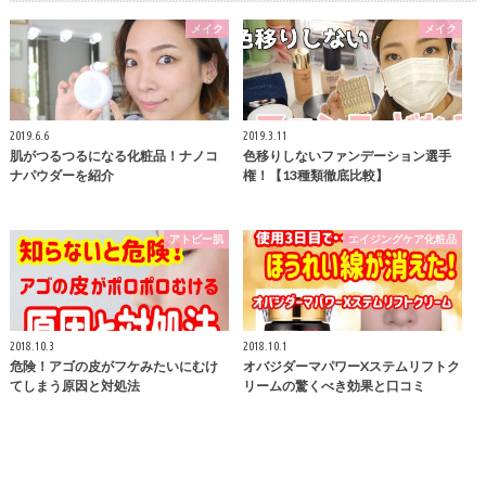
メイク
メイク
2019.6.6
2019.3.11
肌がつるつるになる化粧品！ナノコ
色移りしないファンデーション選手
ナパウダーを紹介
権！【13種類徹底比較】
アトピー肌
エイジングケア化粧品
2018.10.3
2018.10.1
危険！アゴの皮がフケみたいにむけ
オバジダーマパワーXステムリフトク
てしまう原因と対処法
リームの驚くべき効果と口コミ