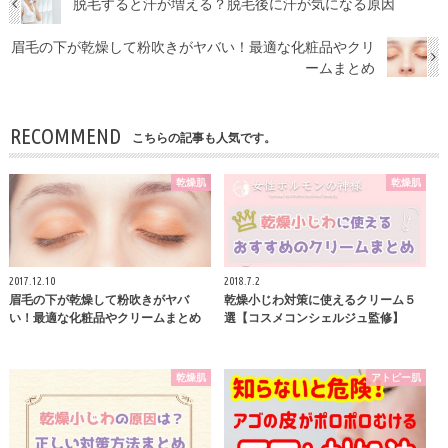
脱毛すると汗が増える？脱毛後に汗が気になる原因
眉毛の下が乾燥して粉吹きがヤバい！最適な化粧品やクリ
ームまとめ
RECOMMEND
こちらの記事も人気です。
乾燥肌
乾燥肌
2017.12.10
2018.7.2
眉毛の下が乾燥して粉吹きがヤバ
乾燥小じわ対策に使えるクリーム５
い！最適な化粧品やクリームまとめ
選【コスメコンシェルジュ監修】
乾燥肌
アトピー肌