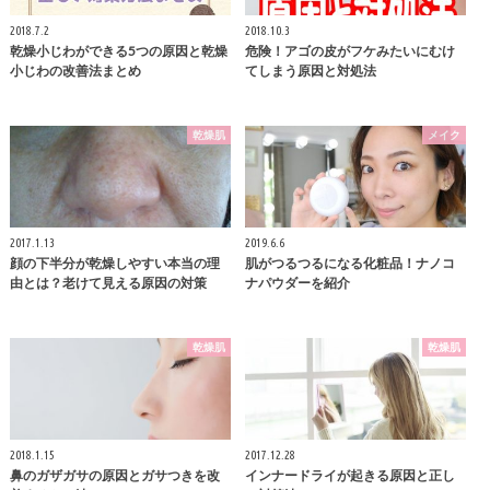
2018.7.2
2018.10.3
乾燥小じわができる5つの原因と乾燥
危険！アゴの皮がフケみたいにむけ
小じわの改善法まとめ
てしまう原因と対処法
乾燥肌
メイク
2017.1.13
2019.6.6
顔の下半分が乾燥しやすい本当の理
肌がつるつるになる化粧品！ナノコ
由とは？老けて見える原因の対策
ナパウダーを紹介
乾燥肌
乾燥肌
2018.1.15
2017.12.28
鼻のガザガサの原因とガサつきを改
インナードライが起きる原因と正し