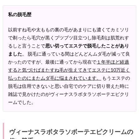
私の脱毛歴
以前すね毛や太ももの裏の毛があまりにも濃くてカミソリ
で剃ったら毛穴が黒くプツプツ目立つし除毛剤は肌荒れす
るしと言うことで
思い切ってエステで脱毛したことがあり
ました
。 脱毛に通っている間はどんどんムダ毛が減って良
かったのですが、最後に通ってから現在で
１年半ほど経過
すると気づけばまたすね毛が生えてきてエステに10万近く
払ったのにまたムダ毛に悩まされています。
もうエステの
脱毛は信用できないと思い自宅でのケアに切り替えた時に
雑誌で見かけたのがヴィーナスラボタラソボーテエピクリ
ームでした。
ヴィーナスラボタラソボーテエピクリームの