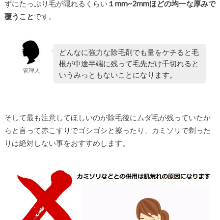
ずにたっぷり毛が隠れるくらい
１mm~2mmほどの均一な厚みで
覆うこと
です。
どんなに強力な除毛剤でも量をケチると毛
根が中途半端に残って毛先だけ千切れると
管理人
いうみっともないことになります。
そして最も注意してほしいのが除毛後にムダ毛が残っていたか
らと言って赤こすりでゴシゴシと擦ったり、カミソリで剃った
りは絶対しない事をおすすめします。