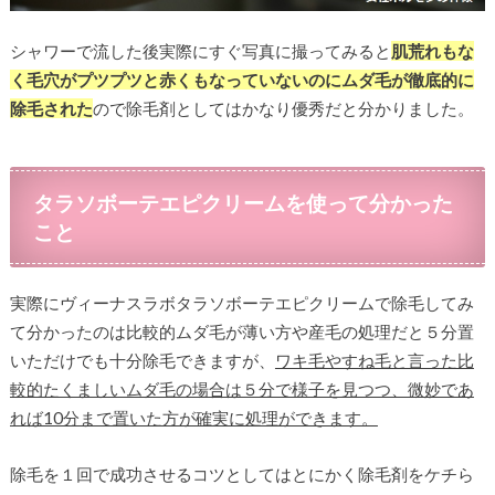
シャワーで流した後実際にすぐ写真に撮ってみると
肌荒れもな
く毛穴がプツプツと赤くもなっていないのにムダ毛が徹底的に
除毛された
ので除毛剤としてはかなり優秀だと分かりました。
タラソボーテエピクリームを使って分かった
こと
実際にヴィーナスラボタラソボーテエピクリームで除毛してみ
て分かったのは比較的ムダ毛が薄い方や産毛の処理だと５分置
いただけでも十分除毛できますが、
ワキ毛やすね毛と言った比
較的たくましいムダ毛の場合は５分で様子を見つつ、微妙であ
れば10分まで置いた方が確実に処理ができます。
除毛を１回で成功させるコツとしてはとにかく除毛剤をケチら