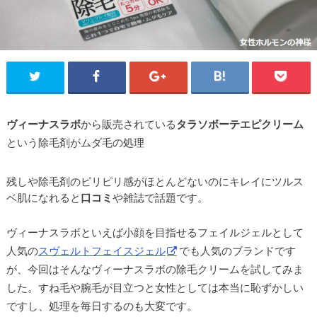
ヴィーナスラボ
から販売されている
タラソボーテエピクリーム
という除毛剤がムダ毛の処理
残しや除毛剤のピリピリ感がほとんどないのにキレイにツルス
ベ肌になれると
口コミ
や雑誌で話題です。
ヴィーナスラボといえば小顔を目指せるフェイルジェルとして
人気の
スヴェルトフェイスジェル
でも人気のブランドです
が、今回はそんなヴィーナスラボの除毛クリームを試してみま
した。すね毛や腕毛が目立つと女性としては本当に恥ずかしい
ですし、処理を毎日するのも大変です。