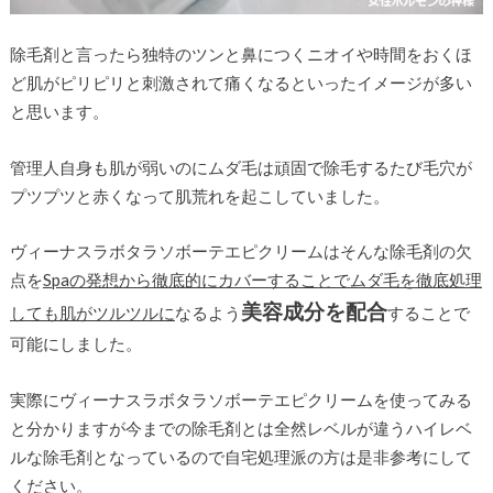
除毛剤と言ったら独特のツンと鼻につくニオイや時間をおくほ
ど肌がピリピリと刺激されて痛くなるといったイメージが多い
と思います。
管理人自身も肌が弱いのにムダ毛は頑固で除毛するたび毛穴が
プツプツと赤くなって肌荒れを起こしていました。
ヴィーナスラボタラソボーテエピクリームはそんな除毛剤の欠
点を
Spaの発想から徹底的にカバーすることでムダ毛を徹底処理
美容成分を配合
しても肌がツルツルに
なるよう
することで
可能にしました。
実際にヴィーナスラボタラソボーテエピクリームを使ってみる
と分かりますが今までの除毛剤とは全然レベルが違うハイレベ
ルな除毛剤となっているので自宅処理派の方は是非参考にして
ください。