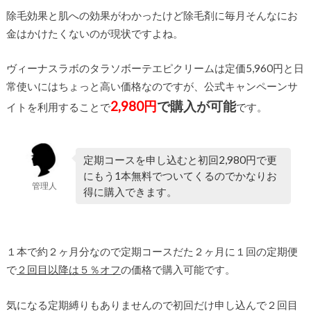
除毛効果と肌への効果がわかったけど除毛剤に毎月そんなにお
金はかけたくないのが現状ですよね。
ヴィーナスラボのタラソボーテエピクリームは定価5,960円と日
常使いにはちょっと高い価格なのですが、公式キャンペーンサ
2,980円
で購入が可能
イトを利用することで
です。
定期コースを申し込むと初回2,980円で更
にもう1本無料でついてくるのでかなりお
管理人
得に購入できます。
１本で約２ヶ月分なので定期コースだた２ヶ月に１回の定期便
で
２回目以降は５％オフ
の価格で購入可能です。
気になる定期縛りもありませんので初回だけ申し込んで２回目