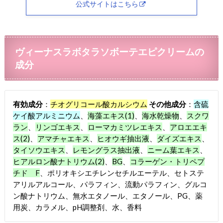
公式サイトはこちら
ヴィーナスラボタラソボーテエピクリームの
成分
有効成分
：
チオグリコール酸カルシウム
その他成分
：
含硫
ケイ酸アルミニウム
、
海藻エキス(1)
、
海水乾燥物
、
スクワ
ラン
、
リンゴエキス
、
ローマカミツレエキス
、
アロエエキ
ス(2)
、
アマチャエキス
、
ヒオウギ抽出液
、
ダイズエキス
、
タイソウエキス
、
レモングラス抽出液
、
ニーム葉エキス
、
ヒアルロン酸ナトリウム(2)
、
BG
、
コラーゲン・トリペプ
チド F
、ポリオキシエチレンセチルエーテル、セトステ
アリルアルコール、パラフィン、流動パラフィン、グルコ
ン酸ナトリウム、無水エタノール、エタノール、PG、薬
用炭、カラメル、pH調整剤、水、香料