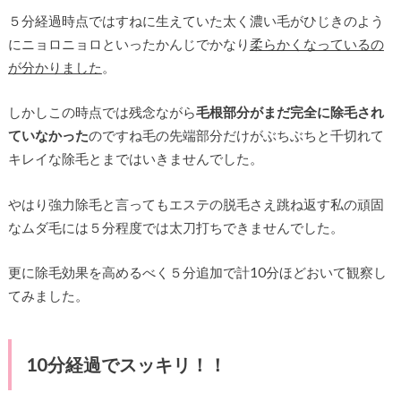
５分経過時点ではすねに生えていた太く濃い毛がひじきのよう
にニョロニョロといったかんじでかなり
柔らかくなっているの
が分かりました
。
しかしこの時点では残念ながら
毛根部分がまだ完全に除毛され
ていなかった
のですね毛の先端部分だけがぶちぶちと千切れて
キレイな除毛とまではいきませんでした。
やはり強力除毛と言ってもエステの脱毛さえ跳ね返す私の頑固
なムダ毛には５分程度では太刀打ちできませんでした。
更に除毛効果を高めるべく５分追加で計10分ほどおいて観察し
てみました。
10分経過でスッキリ！！