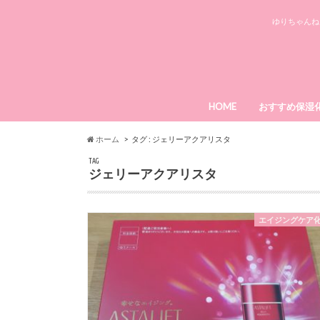
ゆりちゃんね
HOME
おすすめ保湿
ローヤルゼリ
エミーノボー
メディプラス
ライースリペ
パーフェクト
ホーム
タグ : ジェリーアクアリスタ
TAG
ジェリーアクアリスタ
エイジングケア