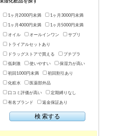
保湿化粧品を探す
1ヶ月2000円未満
1ヶ月3000円未満
1ヶ月4000円未満
1ヶ月5000円未満
オイル
オールインワン
サプリ
トライアルセットあり
ドラッグストアで買える
プチプラ
低刺激
使いやすい
保湿力が高い
初回1000円未満
初回割引あり
化粧水
医薬部外品
口コミ評価が高い
定期縛りなし
有名ブランド
返金保証あり