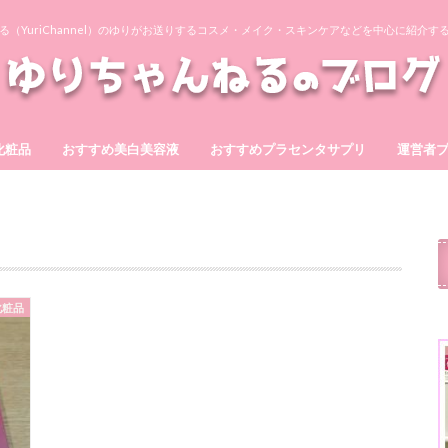
る（YuriChannel）のゆりがお送りするコスメ・メイク・スキンケアなどを中心に紹介す
化粧品
おすすめ美白美容液
おすすめプラセンタサプリ
運営者
ーもっちりジェル
テ
ゲル
ア
ワン
BIHAKU
シズカゲル
ホワイトショット
ヴィーナスプラセンタEX
スマイルプラセンタ10000
ブルーミンプラセンタ300
プラセンタの泉360
発酵キレイデプラセンタ
化粧品