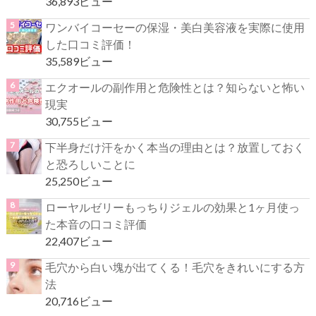
36,893ビュー
ワンバイコーセーの保湿・美白美容液を実際に使用
した口コミ評価！
35,589ビュー
エクオールの副作用と危険性とは？知らないと怖い
現実
30,755ビュー
下半身だけ汗をかく本当の理由とは？放置しておく
と恐ろしいことに
25,250ビュー
ローヤルゼリーもっちりジェルの効果と1ヶ月使っ
た本音の口コミ評価
22,407ビュー
毛穴から白い塊が出てくる！毛穴をきれいにする方
法
20,716ビュー