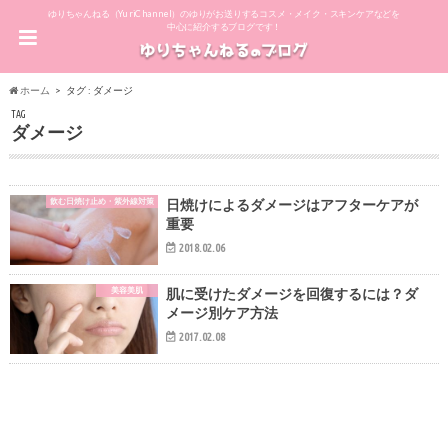
ゆりちゃんねる（YuriChannel）のゆりがお送りするコスメ・メイク・スキンケアなどを
中心に紹介するブログです！
ホーム
タグ : ダメージ
TAG
ダメージ
飲む日焼け止め・紫外線対策
日焼けによるダメージはアフターケアが
重要
2018.02.06
美容美肌
肌に受けたダメージを回復するには？ダ
メージ別ケア方法
2017.02.08