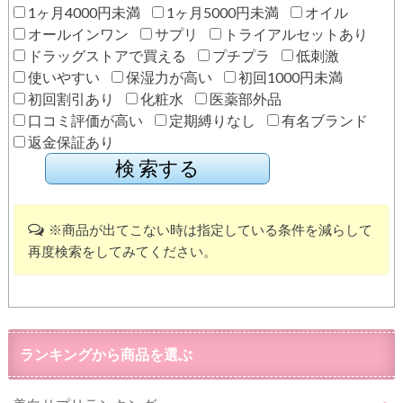
1ヶ月4000円未満
1ヶ月5000円未満
オイル
オールインワン
サプリ
トライアルセットあり
ドラッグストアで買える
プチプラ
低刺激
使いやすい
保湿力が高い
初回1000円未満
初回割引あり
化粧水
医薬部外品
口コミ評価が高い
定期縛りなし
有名ブランド
返金保証あり
※商品が出てこない時は指定している条件を減らして
再度検索をしてみてください。
ランキングから商品を選ぶ